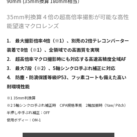
90mm (35mm換算 180mm相当）
35mm判換算４倍の超高倍率撮影が可能な高性
能望遠マクロレンズ
1. 最大撮影倍率4倍（※1）、別売の2倍テレコンバーター
装着で8倍（※1）、全領域での高画質を実現
2. 超高倍率マクロ撮影時にも対応する高速高精度全域AF
3. 最大7段（※2）、5軸シンクロ手ぶれ補正に対応
4. 防塵・防滴保護等級IP53、フッ素コートも備えた高い
耐環境性能
※1 35mm判換算
※2 5軸シンクロ手ぶれ補正時 CIPA規格準拠 2軸加振時（Yaw/ Pitch）
半押し中手ぶれ補正：OFF
使用ボディー：OM-1