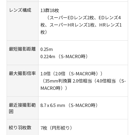
レンズ構成
13群18枚
モ
（スーパーEDレンズ2枚、EDレンズ4
ー
枚、スーパーHRレンズ1枚、HRレンズ1
ダ
枚）
ル
を
閉
最短撮影距離
0.25m
じ
0.224m （S-MACRO時）
る
最大撮影倍率
1.0倍（2.0倍 （S-MACRO時））
（35mm判換算 2.0倍相当（4.0倍相当 （S-
MACRO時））
最近接撮影範
8.7 x 6.5 mm （S-MACRO時）
囲
絞り羽枚数
7枚（円形絞り）