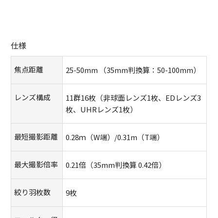
ー
ダ
ル
を
仕様
閉
じ
焦点距離
25-50mm （35mm判換算：50-100mm）
る
レンズ構成
11群16枚（非球面レンズ1枚、EDレンズ3
枚、UHRレンズ1枚）
最短撮影距離
0.28ｍ（W端）/0.31m（T端）
最大撮影倍率
0.21倍（35mm判換算 0.42倍）
絞り羽枚数
9枚