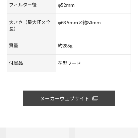
フィルター径
φ52mm
大きさ（最大径×全
φ63.5mm×約80mm
長）
質量
約285g
付属品
花型フード
メーカーウェブサイト