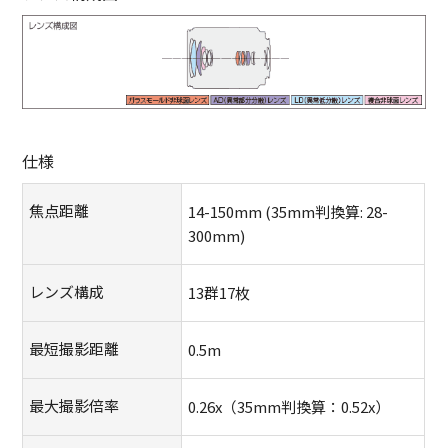
仕様
モ
焦点距離
14-150mm (35mm判換算: 28-
ー
300mm)
ダ
ル
を
レンズ構成
13群17枚
閉
じ
最短撮影距離
0.5m
る
最大撮影倍率
0.26x（35mm判換算：0.52x）