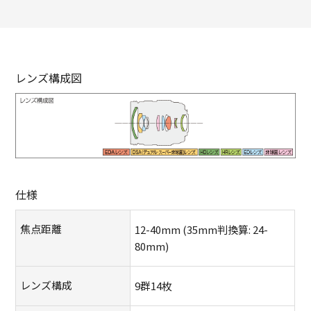
レンズ構成図
モ
ー
仕様
ダ
ル
焦点距離
12-40mm (35mm判換算: 24-
を
80mm)
閉
じ
レンズ構成
9群14枚
る