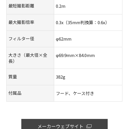
最短撮影距離
0.2m
最大撮影倍率
0.3x（35mm判換算：0.6x）
フィルター径
φ62mm
大きさ（最大径×全
φ69.9mm×84.0mm
長）
質量
382g
付属品
フード、ケース付き
メーカーウェブサイト